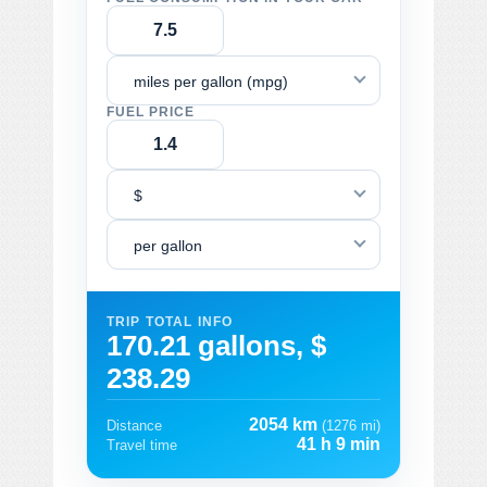
miles per gallon (mpg)
FUEL PRICE
$
per gallon
TRIP TOTAL INFO
170.21 gallons, $
238.29
2054 km
Distance
(1276 mi)
41 h 9 min
Travel time