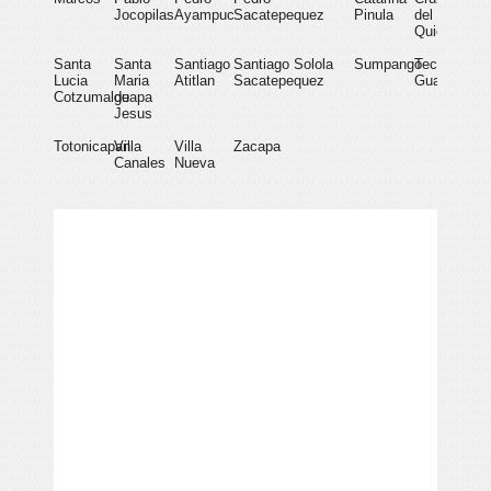
Jocopilas
Ayampuc
Sacatepequez
Pinula
del
Quiche
Santa
Santa
Santiago
Santiago
Solola
Sumpango
Tecpan
Lucia
Maria
Atitlan
Sacatepequez
Guatemala
Cotzumalguapa
de
Jesus
Totonicapan
Villa
Villa
Zacapa
Canales
Nueva