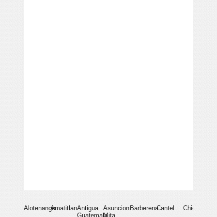
Alotenango
Amatitlan
Antigua
Asuncion
Barberena
Cantel
Chicacao
Guatemala
Mita