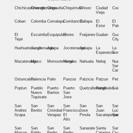
Chichicastenango
Chimaltenango
Chinautla
Chiquimula
Chisec
Ciudad
Coatepeque
Vieja
Coban
Colomba
Comalapa
Comitancillo
Cuilapa
El
El
Estor
Palmar
El
Escuintla
Esquipulas
Flores
Fraijanes
Gualan
Guatemala
Tejar
City
Huehuetenango
Jacaltenango
Jalapa
Jocotenango
Jutiapa
La
La
Esperanza
Gomera
Mazatenango
Mixco
Momostenango
Morales
Nahuala
Nebaj
Nuevo
San
Carlos
Ostuncalco
Palencia
Palin
Panzos
Patzicia
Patzun
Petapa
Poptun
Pueblo
Puerto
Puerto
Quetzaltenango
Retalhuleu
Salama
Nuevo
Barrios
San
Tiquisate
Jose
San
San
San
San
San
San
San
Andres
Benito
Cristobal
Francisco
Jose
Juan
Lucas
Itzapa
Verapaz
El
Pinula
Sacatepequez
Sacatepequ
Alto
San
San
San
San
Sanarate
Santa
Santa
Marcos
Pablo
Pedro
Pedro
Catarina
Cruz